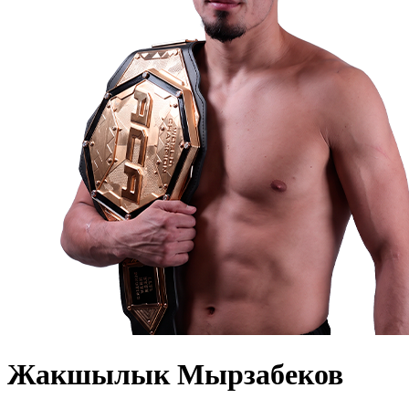
Жакшылык Мырзабеков