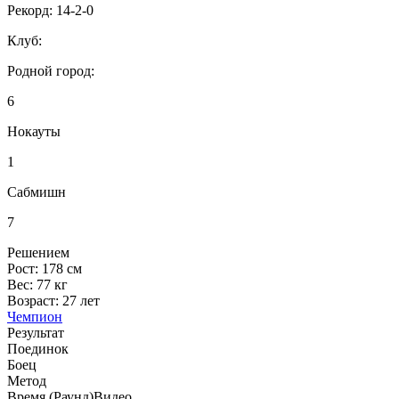
Рекорд:
14-2-0
Клуб:
Родной город:
6
Нокауты
1
Сабмишн
7
Решением
Рост:
178 см
Вес:
77 кг
Возраст:
27 лет
Чемпион
Результат
Поединок
Боец
Метод
Время (Раунд)
Видео