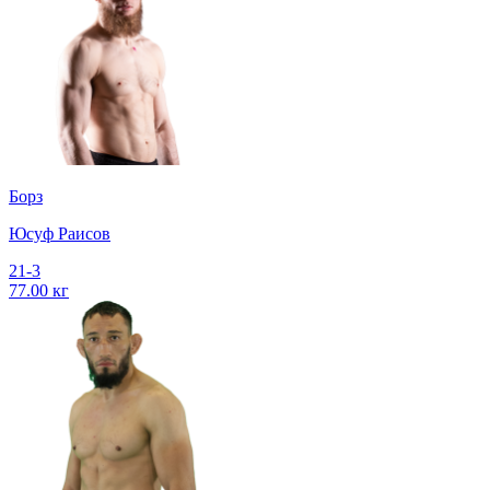
Борз
Юсуф Раисов
21-3
77.00 кг