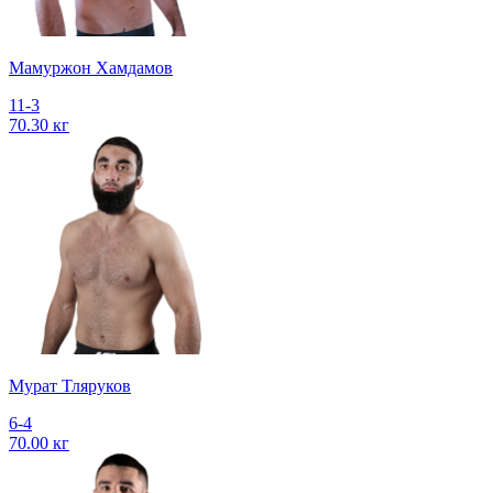
Мамуржон Хамдамов
11-3
70.30 кг
Мурат Тляруков
6-4
70.00 кг