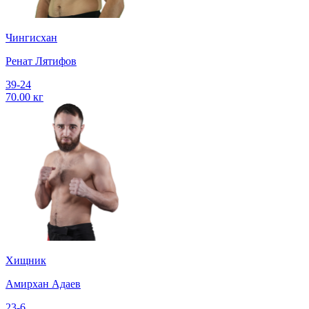
Чингисхан
Ренат Лятифов
39-24
70.00 кг
Хищник
Амирхан Адаев
23-6