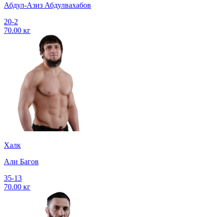
Абдул-Азиз Абдулвахабов
20-2
70.00 кг
Халк
Али Багов
35-13
70.00 кг