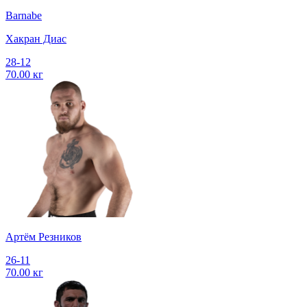
Barnabe
Хакран Диас
28-12
70.00 кг
Артём Резников
26-11
70.00 кг