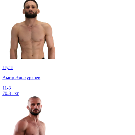
Пуля
Амир Эльжуркаев
11-3
70.31 кг