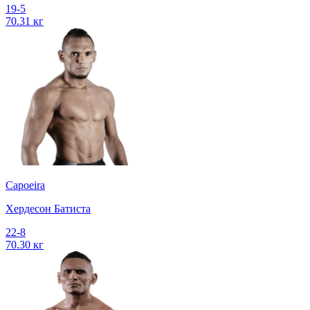
19-5
70.31 кг
Capoeira
Хердесон Батиста
22-8
70.30 кг