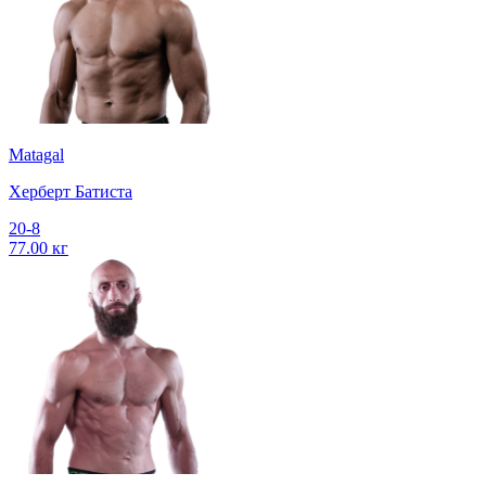
Matagal
Херберт Батиста
20-8
77.00 кг