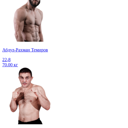
Абдул-Рахман Темиров
22-8
70.00 кг