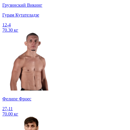
Грузинский Викинг
Гурам Кутателадзе
12-4
70.30 кг
Фелипе Фроес
27-11
70.00 кг