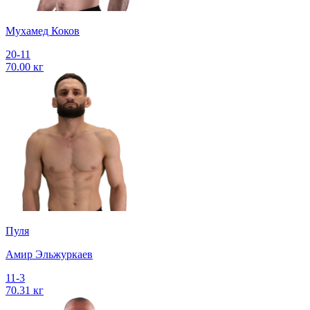
Мухамед Коков
20-11
70.00 кг
Пуля
Амир Эльжуркаев
11-3
70.31 кг