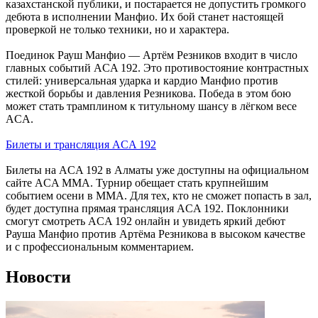
казахстанской публики, и постарается не допустить громкого
дебюта в исполнении Манфио. Их бой станет настоящей
проверкой не только техники, но и характера.
Поединок Рауш Манфио — Артём Резников входит в число
главных событий ACA 192. Это противостояние контрастных
стилей: универсальная ударка и кардио Манфио против
жесткой борьбы и давления Резникова. Победа в этом бою
может стать трамплином к титульному шансу в лёгком весе
ACA.
Билеты и трансляция ACA 192
Билеты на ACA 192 в Алматы уже доступны на официальном
сайте ACA MMA. Турнир обещает стать крупнейшим
событием осени в ММА. Для тех, кто не сможет попасть в зал,
будет доступна прямая трансляция ACA 192. Поклонники
смогут смотреть ACA 192 онлайн и увидеть яркий дебют
Рауша Манфио против Артёма Резникова в высоком качестве
и с профессиональным комментарием.
Новости