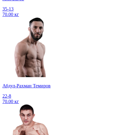
35-13
70.00 кг
Абдул-Рахман Темиров
22-8
70.00 кг