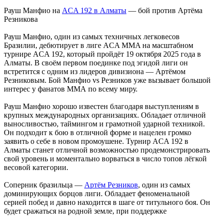
Рауш Манфио на
ACA 192 в Алматы
— бой против Артёма
Резникова
Рауш Манфио, один из самых техничных легковесов
Бразилии, дебютирует в лиге ACA MMA на масштабном
турнире ACA 192, который пройдёт 19 октября 2025 года в
Алматы. В своём первом поединке под эгидой лиги он
встретится с одним из лидеров дивизиона — Артёмом
Резниковым. Бой Манфио vs Резников уже вызывает большой
интерес у фанатов ММА по всему миру.
Рауш Манфио хорошо известен благодаря выступлениям в
крупных международных организациях. Обладает отличной
выносливостью, таймингом и грамотной ударной техникой.
Он подходит к бою в отличной форме и нацелен громко
заявить о себе в новом промоушене. Турнир ACA 192 в
Алматы станет отличной возможностью продемонстрировать
свой уровень и моментально ворваться в число топов лёгкой
весовой категории.
Соперник бразильца —
Артём Резников
, один из самых
доминирующих борцов лиги. Обладает феноменальной
серией побед и давно находится в шаге от титульного боя. Он
будет сражаться на родной земле, при поддержке