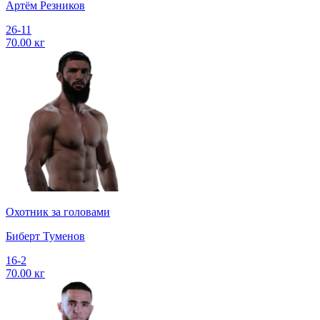
Артём Резников
26-11
70.00 кг
Охотник за головами
Биберт Туменов
16-2
70.00 кг