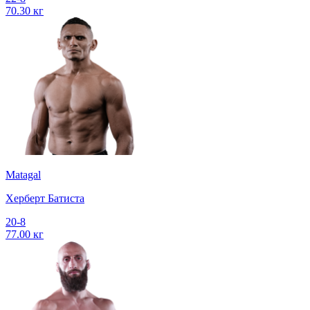
70.30 кг
Matagal
Херберт Батиста
20-8
77.00 кг