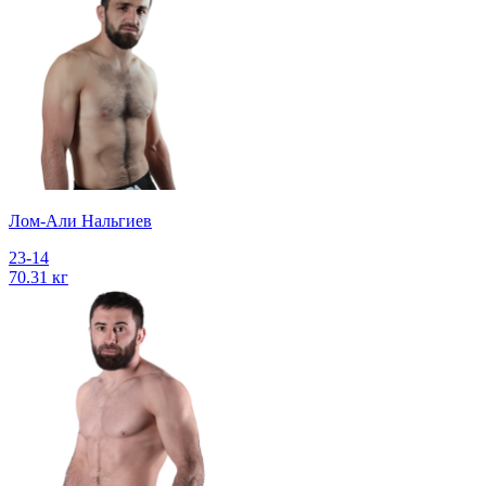
Лом-Али Нальгиев
23-14
70.31 кг