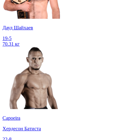
Дауд Шайхаев
19-5
70.31 кг
Capoeira
Хердесон Батиста
22-8