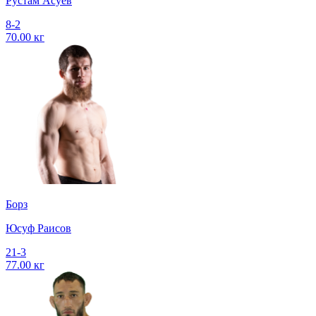
Рустам Асуев
8-2
70.00 кг
Борз
Юсуф Раисов
21-3
77.00 кг