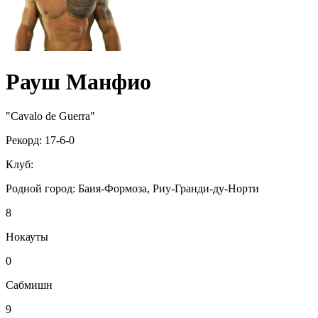
Рауш Манфио
"Cavalo de Guerra"
Рекорд:
17-6-0
Клуб:
Родной город:
Баия-Формоза, Риу-Гранди-ду-Норти
8
Нокауты
0
Сабмишн
9