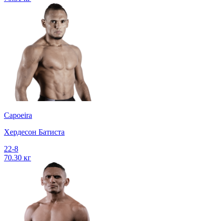
Capoeira
Хердесон Батиста
22-8
70.30 кг