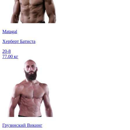
Matagal
Херберт Батиста
20-8
77.00 кг
Грузинский Викинг