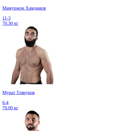
Мамуржон Хамдамов
11-3
70.30 кг
Мурат Тляруков
6-4
70.00 кг