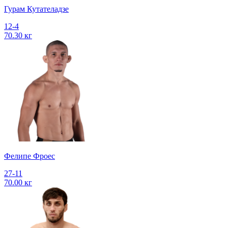
Гурам Кутателадзе
12-4
70.30 кг
Фелипе Фроес
27-11
70.00 кг