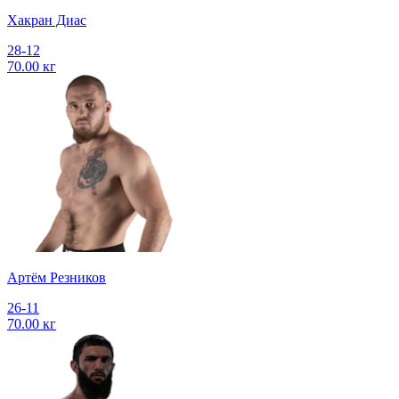
Хакран Диас
28-12
70.00 кг
Артём Резников
26-11
70.00 кг