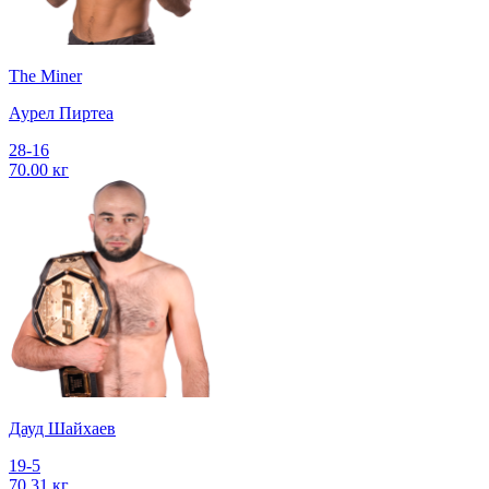
The Miner
Аурел Пиртеа
28-16
70.00 кг
Дауд Шайхаев
19-5
70.31 кг