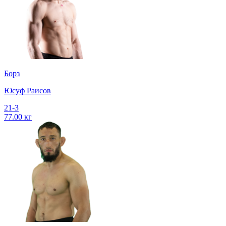
Борз
Юсуф Раисов
21-3
77.00 кг