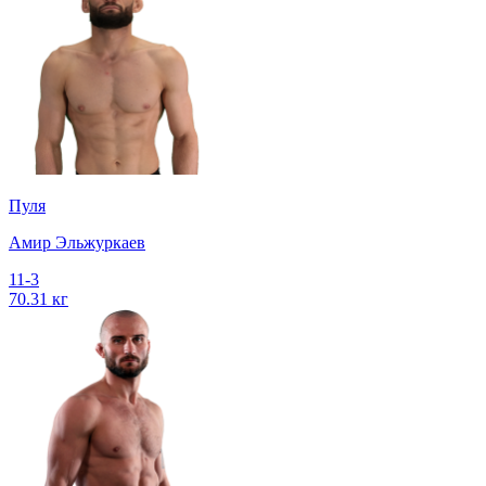
Пуля
Амир Эльжуркаев
11-3
70.31 кг