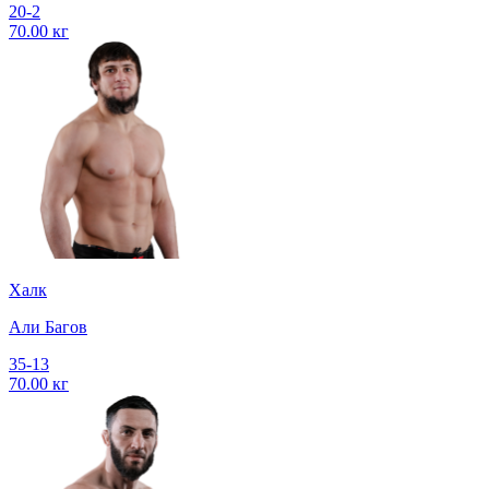
20-2
70.00 кг
Халк
Али Багов
35-13
70.00 кг