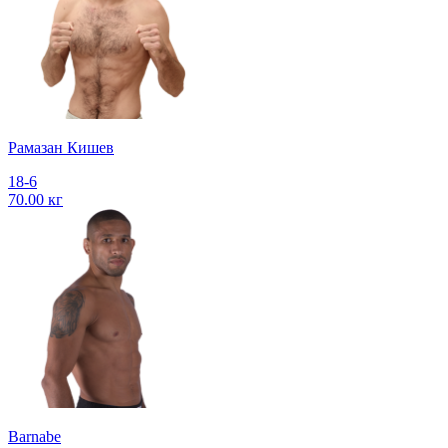
Рамазан Кишев
18-6
70.00 кг
Barnabe