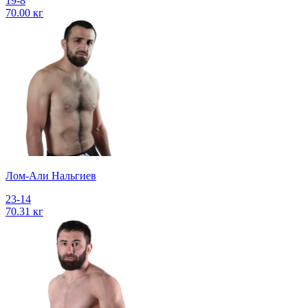
19-8
70.00 кг
Лом-Али Нальгиев
23-14
70.31 кг