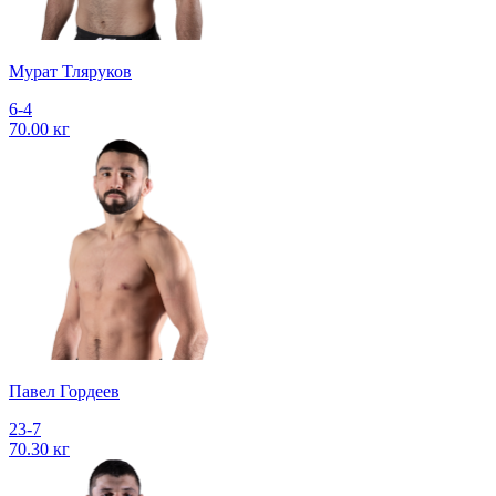
Мурат Тляруков
6-4
70.00 кг
Павел Гордеев
23-7
70.30 кг