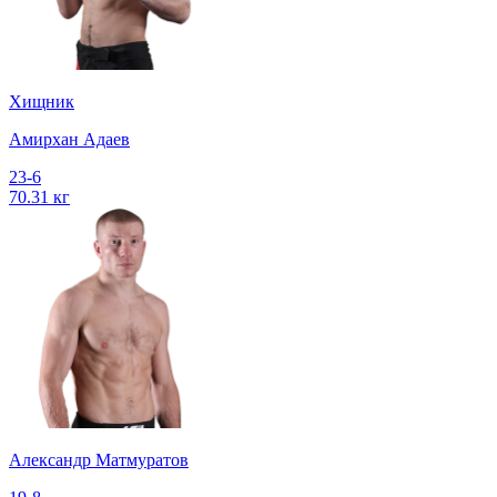
Хищник
Амирхан Адаев
23-6
70.31 кг
Александр Матмуратов