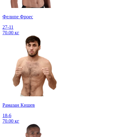
Фелипе Фроес
27-11
70.00 кг
Рамазан Кишев
18-6
70.00 кг