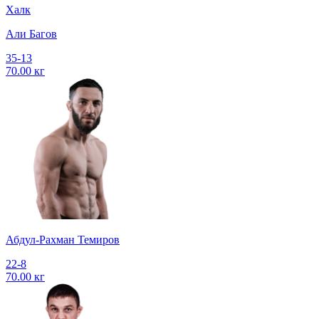
Халк
Али Багов
35-13
70.00 кг
Абдул-Рахман Темиров
22-8
70.00 кг