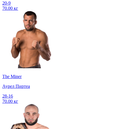
20-9
70.00 кг
The Miner
Аурел Пиртеа
28-16
70.00 кг