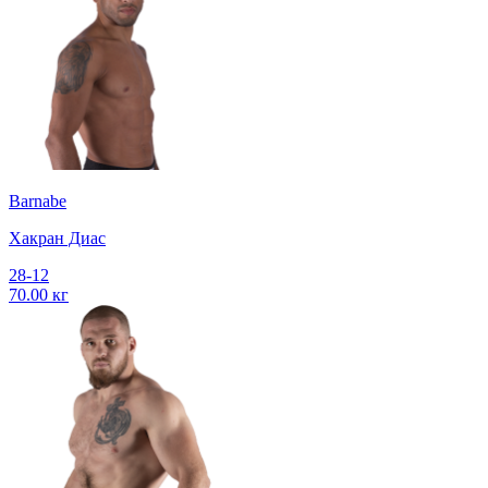
Barnabe
Хакран Диас
28-12
70.00 кг