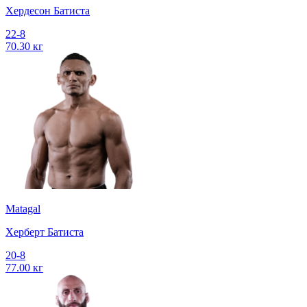
Хердесон Батиста
22-8
70.30 кг
Matagal
Херберт Батиста
20-8
77.00 кг