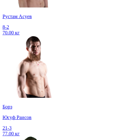
Рустам Асуев
8-2
70.00 кг
Борз
Юсуф Раисов
21-3
77.00 кг