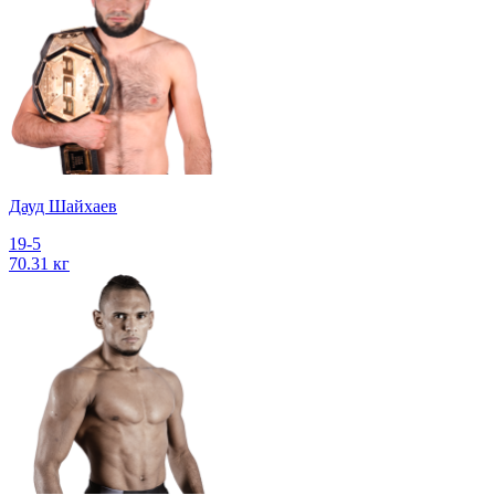
Дауд Шайхаев
19-5
70.31 кг