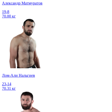
Александр Матмуратов
19-8
70.00 кг
Лом-Али Нальгиев
23-14
70.31 кг