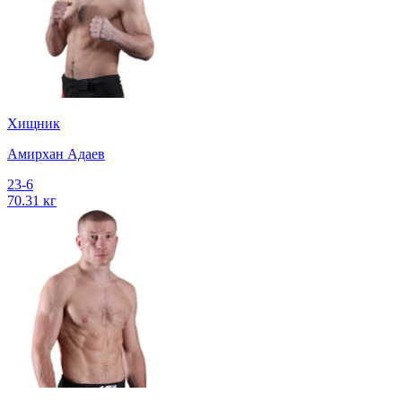
Хищник
Амирхан Адаев
23-6
70.31 кг