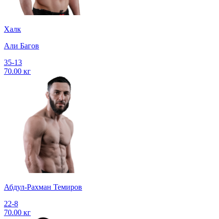
Халк
Али Багов
35-13
70.00 кг
Абдул-Рахман Темиров
22-8
70.00 кг