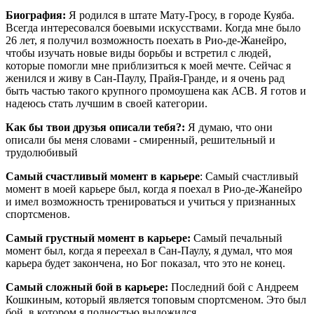
Биография:
Я родился в штате Мату-Гросу, в городе Куяба.
Всегда интересовался боевыми искусствами. Когда мне было
26 лет, я получил возможность поехать в Рио-де-Жанейро,
чтобы изучать новые виды борьбы и встретил с людей,
которые помогли мне приблизиться к моей мечте. Сейчас я
женился и живу в Сан-Паулу, Прайя-Гранде, и я очень рад
быть частью такого крупного промоушена как АСВ. Я готов и
надеюсь стать лучшим в своей категории.
Как бы твои друзья описали тебя?:
Я думаю, что они
описали бы меня словами - смиренный, решительный и
трудолюбивый
Самый счастливый момент в карьере
: Самый счастливый
момент в моей карьере был, когда я поехал в Рио-де-Жанейро
и имел возможность тренироваться и учиться у признанных
спортсменов.
Самый грустный момент в карьере:
Самый печальный
момент был, когда я переехал в Сан-Паулу, я думал, что моя
карьера будет закончена, но Бог показал, что это не конец.
Самый сложный бой в карьере:
Последний бой с Андреем
Кошкиным, который является топовым спортсменом. Это был
бой, в котором я полностью выложился.