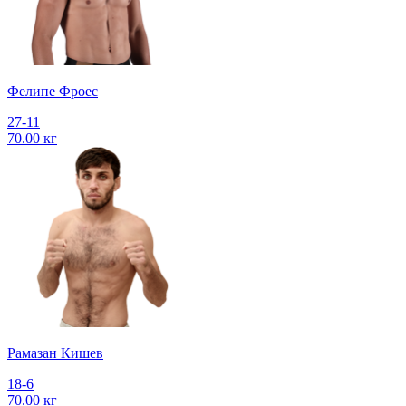
Фелипе Фроес
27-11
70.00 кг
Рамазан Кишев
18-6
70.00 кг