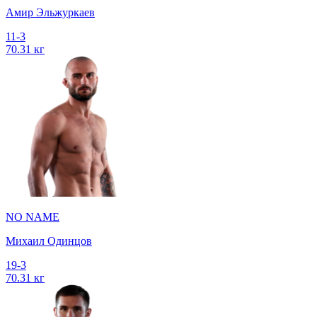
Амир Эльжуркаев
11-3
70.31 кг
NO NAME
Михаил Одинцов
19-3
70.31 кг