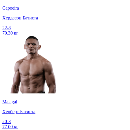
Capoeira
Хердесон Батиста
22-8
70.30 кг
Matagal
Херберт Батиста
20-8
77.00 кг