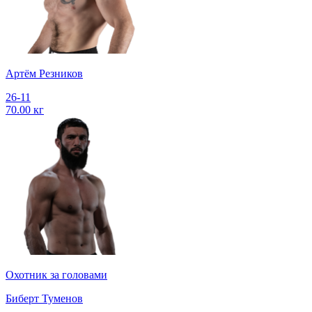
Артём Резников
26-11
70.00 кг
Охотник за головами
Биберт Туменов