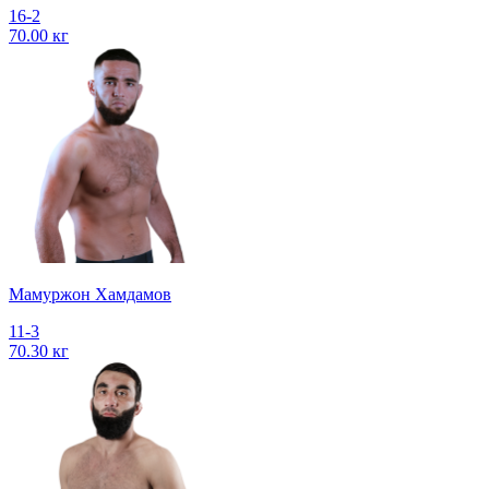
16-2
70.00 кг
Мамуржон Хамдамов
11-3
70.30 кг