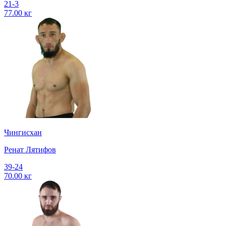
21-3
77.00 кг
Чингисхан
Ренат Лятифов
39-24
70.00 кг