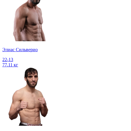
Элиас Сильверио
22-13
77.11 кг