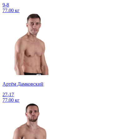
9-8
77.00 кг
Артём Дамковский
27-17
77.00 кг