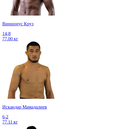
Винициус Круз
14-8
77.00 кг
Искандар Мамадалиев
6-2
77.11 кг