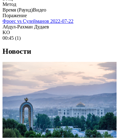
Метод
Время (Раунд)
Видео
Поражение
Фроес vs Сулейманов
2022-07-22
Абдул-Рахман Дудаев
KO
00:45 (1)
Новости