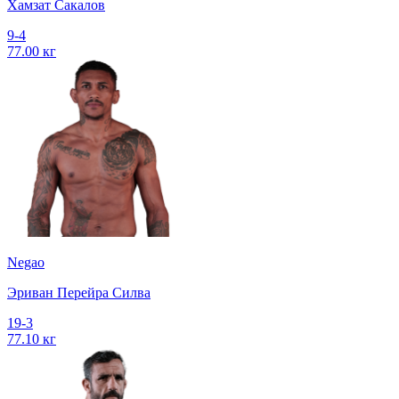
Хамзат Сакалов
9-4
77.00 кг
Negao
Эриван Перейра Силва
19-3
77.10 кг