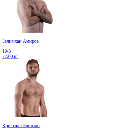
Зелимхан Амиров
10-3
77.00 кг
Кристиан Бринзан