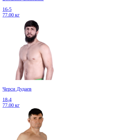
16-5
77.00 кг
Черси Дудаев
18-4
77.00 кг