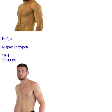
Кобра
Марат Гафуров
19-4
77.00 кг