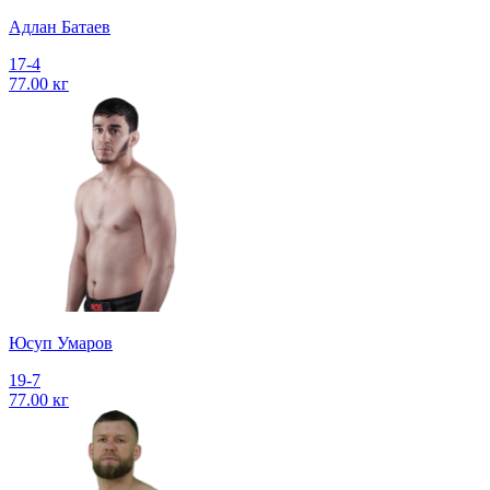
Адлан Батаев
17-4
77.00 кг
Юсуп Умаров
19-7
77.00 кг