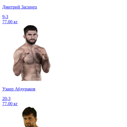
Дмитрий Засинец
9-3
77.00 кг
Узаир Абдураков
20-3
77.00 кг