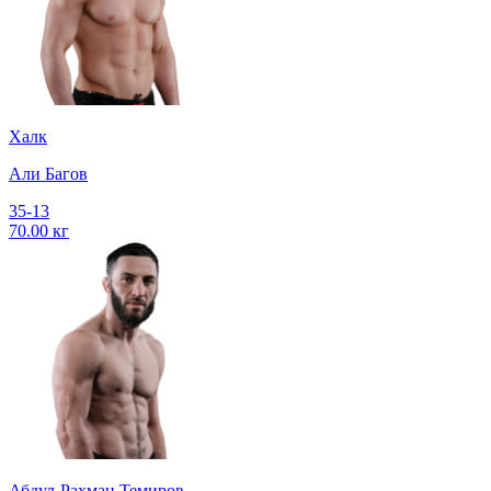
Халк
Али Багов
35-13
70.00 кг
Абдул-Рахман Темиров