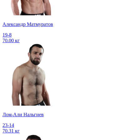
Александр Матмуратов
19-8
70.00 кг
Лом-Али Нальгиев
23-14
70.31 кг