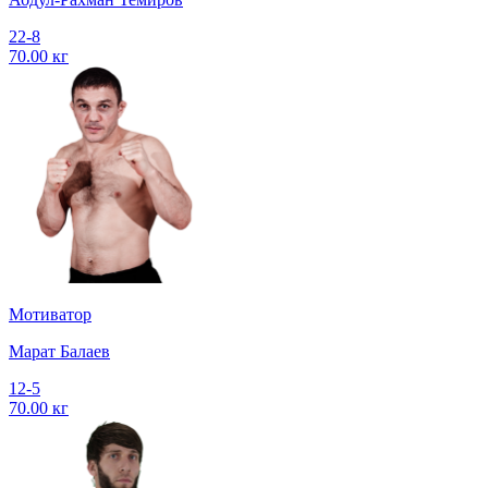
22-8
70.00 кг
Мотиватор
Марат Балаев
12-5
70.00 кг