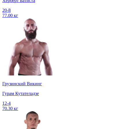
Херберт Батиста
20-8
77.00 кг
Грузинский Викинг
Гурам Кутателадзе
12-4
70.30 кг