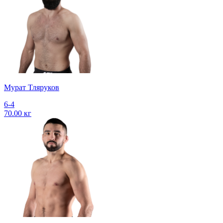
Мурат Тляруков
6-4
70.00 кг