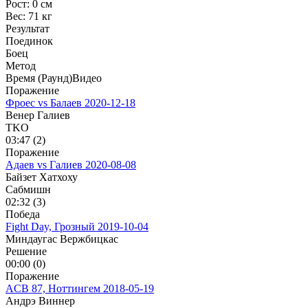
Рост:
0 см
Вес:
71 кг
Результат
Поединок
Боец
Метод
Время (Раунд)
Видео
Поражение
Фроес vs Балаев
2020-12-18
Венер Галиев
TKO
03:47 (2)
Поражение
Адаев vs Галиев
2020-08-08
Байзет Хатхоху
Сабмишн
02:32 (3)
Победа
Fight Day, Грозный
2019-10-04
Миндаугас Вержбицкас
Решение
00:00 (0)
Поражение
ACB 87, Ноттингем
2018-05-19
Андрэ Виннер