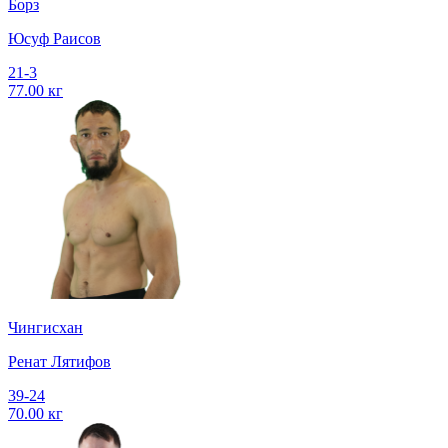
Борз
Юсуф Раисов
21-3
77.00 кг
Чингисхан
Ренат Лятифов
39-24
70.00 кг