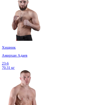
Хищник
Амирхан Адаев
23-6
70.31 кг