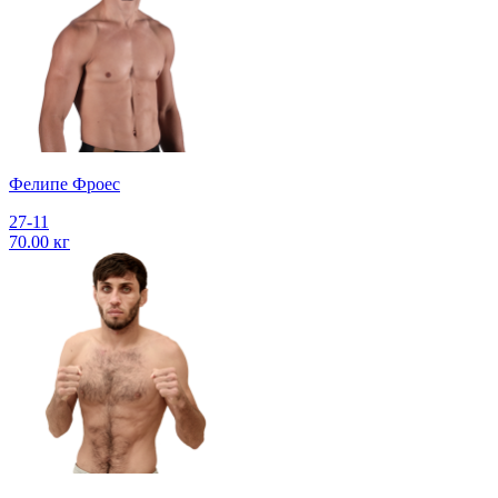
Фелипе Фроес
27-11
70.00 кг