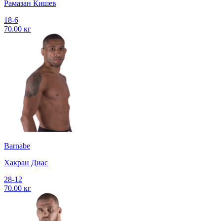
Рамазан Кишев
18-6
70.00 кг
Barnabe
Хакран Диас
28-12
70.00 кг