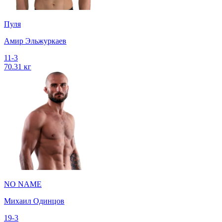
Пуля
Амир Эльжуркаев
11-3
70.31 кг
NO NAME
Михаил Одинцов
19-3