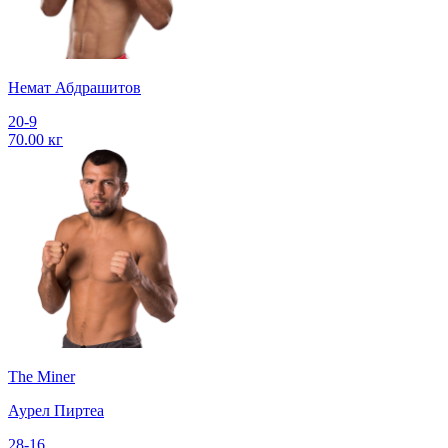
Немат Абдрашитов
20-9
70.00 кг
The Miner
Аурел Пиртеа
28-16