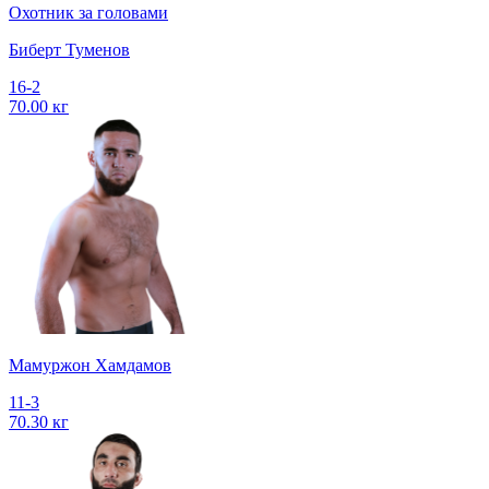
Охотник за головами
Биберт Туменов
16-2
70.00 кг
Мамуржон Хамдамов
11-3
70.30 кг