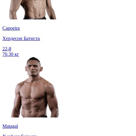
Capoeira
Хердесон Батиста
22-8
70.30 кг
Matagal